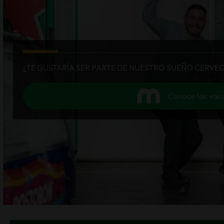
Conoce las vacantes que
tenemos disponibles
LÍNEA DE TRANSPARENCIA:
01-8000-123777
CORREO ELECTRÓNICO:
centralcervecera@lineatranspa