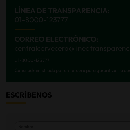
rencia.com
01-8000-123777
Canal administrado por un tercero para
garantizar la confidencialidad. No es necesario
que te identifiques.
ESCRÍBENOS
¿Eres mayor de edad?
Confirma si tienes más de 18 años
SI
NO
*No selecciones esta opción si compartes este
dispositivo con menores de edad.