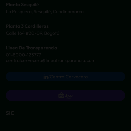
Planta 3 Cordilleras
Calle 164 #20-09, Bogotá
Línea De Transparencia
01-8000-123777
centralcervecera@lineatransparencia.com
/CentralCervecera
SIC
USO DE COOKIES
Este sitio web utiliza cookies para mejorar tu
experiencia y personalizar el contenido. Al continuar