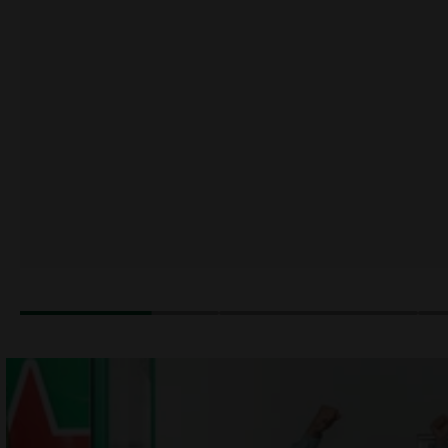
Item
1
of
4
¿TE GUSTARÍA SER PARTE DE NUESTRO SUEÑO
CERVECERO o conoces a alguien que puede vibrar
con nuestra cultura?