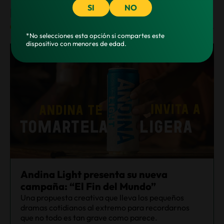
SI
NO
NOTICIAS
*No selecciones esta opción si compartes este
dispositivo con menores de edad.
Andina Light presenta su nueva
campaña: “El Fin del Mundo”
Una propuesta creativa que lleva los pequeños
dramas cotidianos al extremo para recordarnos
que no todo es tan grave como parece.