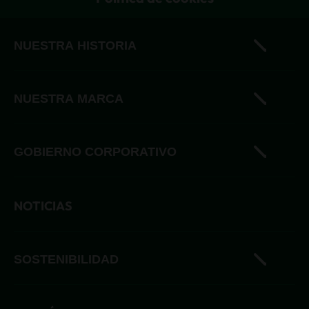
NUESTRA HISTORIA
Historia
NUESTRA MARCA
Nuestro sueño cervecero
Andina
Dinamización del mercado
GOBIERNO CORPORATIVO
Central
Aliados estratégicos
Heineken
NOTICIAS
Ética y responsabilidad
Miller Lite
Políticas y procedimientos
Natumalta
SOSTENIBILIDAD
Sol
Acciones de sostenibilidad