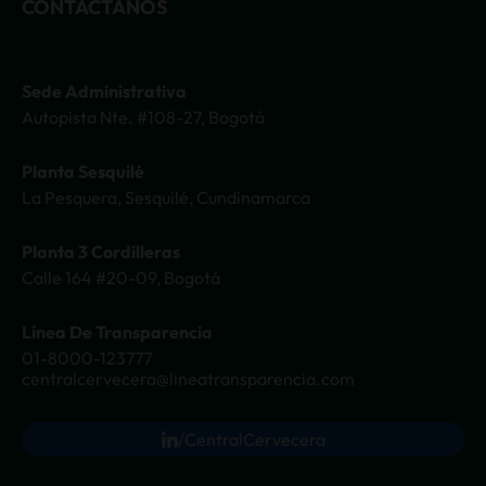
CONTÁCTANOS
Tecate
Carbono Neutro
3 Cordilleras
Certificaciones
Sede Administrativa
Consumo responsable
Autopista Nte. #108-27, Bogotá
Medidas de Precaución
Planta Sesquilé
La Pesquera, Sesquilé, Cundinamarca
Planta 3 Cordilleras
Calle 164 #20-09, Bogotá
Línea De Transparencia
01-8000-123777
centralcervecera@lineatransparencia.com
/CentralCervecera