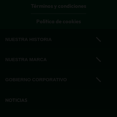
Términos y condiciones
Política de cookies
NUESTRA HISTORIA
Historia
NUESTRA MARCA
Nuestro sueño cervecero
Andina
Dinamización del mercado
GOBIERNO CORPORATIVO
Central
Aliados estratégicos
Heineken
NOTICIAS
Ética y responsabilidad
Miller Lite
Políticas y procedimientos