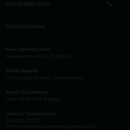
Natumalta
SOSTENIBILIDAD
Sol
Acciones de sostenibilidad
CONTÁCTANOS
Tecate
Carbono Neutro
3 Cordilleras
Certificaciones
Sede Administrativa
Consumo responsable
Autopista Nte. #108-27, Bogotá
Medidas de Precaución
Planta Sesquilé
La Pesquera, Sesquilé, Cundinamarca
Planta 3 Cordilleras
Calle 164 #20-09, Bogotá
Línea De Transparencia
01-8000-123777
centralcervecera@lineatransparencia.com